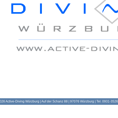
026 Active-Diving Würzburg | Auf der Schanz 88 | 97076 Würzburg | Tel. 0931-352